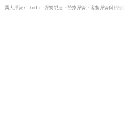
喬大彈簧 ChiaoTa｜彈簧製造・醫療彈簧・客製彈簧與精密